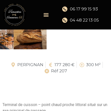
06 17 99 15 93
04 48 22 13 05
PERPIGNAN
177 280 €
300 M²
Réf 207
Terminal de cuisson – point chaud proche littoral situé sur un
axe principal de passage.