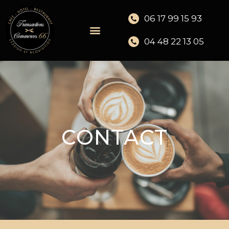
06 17 99 15 93
04 48 22 13 05
C
O
N
T
A
C
T