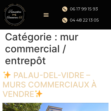
06 17 99 15 93
04 48 22 13 05
Catégorie :
mur
commercial /
entrepôt
PALAU-DEL-VIDRE –
MURS COMMERCIAUX À
VENDRE