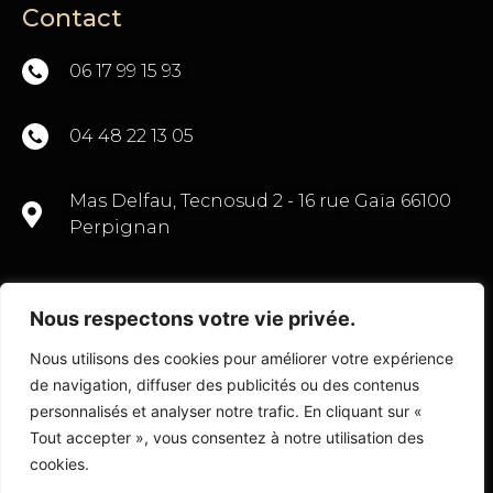
Contact
06 17 99 15 93
04 48 22 13 05
Mas Delfau, Tecnosud 2 - 16 rue Gaïa 66100
Perpignan
Nous respectons votre vie privée.
CONTACTEZ-NOUS
Nous utilisons des cookies pour améliorer votre expérience
de navigation, diffuser des publicités ou des contenus
personnalisés et analyser notre trafic. En cliquant sur «
Tout accepter », vous consentez à notre utilisation des
© Copyright 2022 Transactions Commerce 66
cookies.