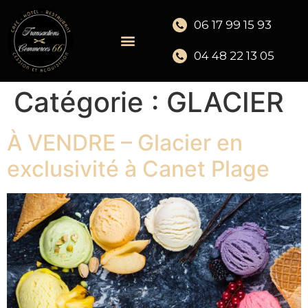
06 17 99 15 93
04 48 22 13 05
Catégorie :
GLACIER
À VENDRE – Glacier en
exclusivité à Canet Plage