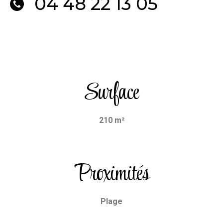
04 48 22 13 05
Surface
210 m²
Proximités
Plage