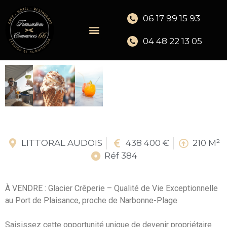
06 17 99 15 93
04 48 22 13 05
LITTORAL AUDOIS
438 400 €
210 M²
Réf 384
À VENDRE : Glacier Crêperie – Qualité de Vie Exceptionnelle
au Port de Plaisance, proche de Narbonne-Plage
Saisissez cette opportunité unique de devenir propriétaire