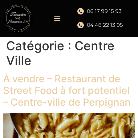
06 17 99 15 93
04 48 22 13 05
Catégorie :
Centre
Ville
À vendre – Restaurant de
Street Food à fort potentiel
– Centre-ville de Perpignan