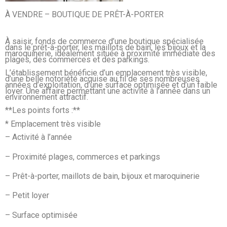
À VENDRE – BOUTIQUE DE PRÊT-À-PORTER
À saisir, fonds de commerce d’une boutique spécialisée
dans le prêt-à-porter, les maillots de bain, les bijoux et la
maroquinerie, idéalement située à proximité immédiate des
plages, des commerces et des parkings.
L’établissement bénéficie d’un emplacement très visible,
d’une belle notoriété acquise au fil de ses nombreuses
années d’exploitation, d’une surface optimisée et d’un faible
loyer. Une affaire permettant une activité à l’année dans un
environnement attractif.
**Les points forts :**
* Emplacement très visible
– Activité à l’année
– Proximité plages, commerces et parkings
– Prêt-à-porter, maillots de bain, bijoux et maroquinerie
– Petit loyer
– Surface optimisée