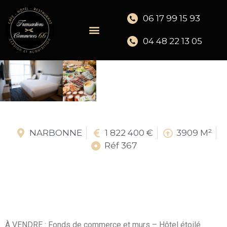
06 17 99 15 93
04 48 22 13 05
NARBONNE
1 822 400 €
3909 M²
Réf 367
À VENDRE : Fonds de commerce et murs – Hôtel étoilé