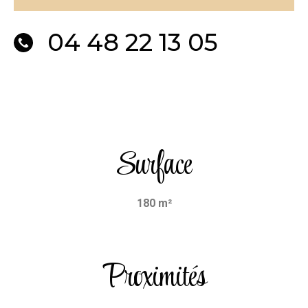
04 48 22 13 05
Surface
180 m²
Proximités