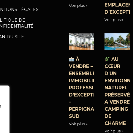
EMPLACEM
Voir plus »
NTIONS LÉGALES
D’EXCEPTI
Voir plus »
LITIQUE DE
NFIDENTIALITÉ
AN DU SITE
À
AU
VENDRE –
CŒUR
ENSEMBLE
D’UN
IMMOBILIER
ENVIRONN
PROFESSIONNEL
NATUREL
D’EXCEPTION
PRÉSERVÉ,
–
A VENDRE
e
PERPIGNAN
CAMPING
SUD
DE
CHARME
Voir plus »
Voir plus »