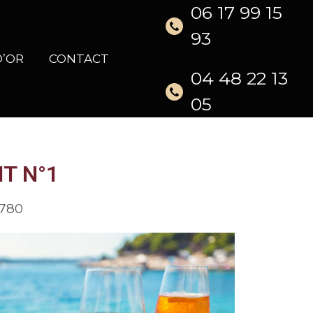
06 17 99 15
93
D’OR
CONTACT
04 48 22 13
05
T N°1
 780