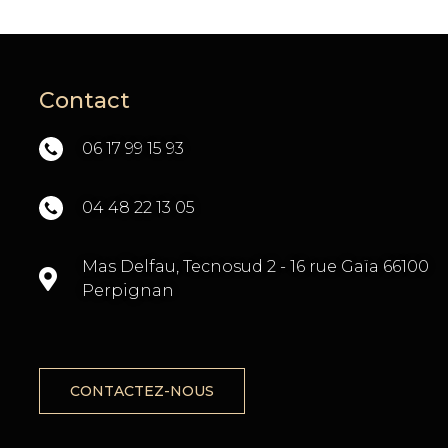
Contact
06 17 99 15 93
04 48 22 13 05
TÉ
Mas Delfau, Tecnosud 2 - 16 rue Gaïa 66100
Perpignan
CONTACTEZ-NOUS
X