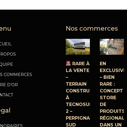
enu
Nos commerces
CUEIL
PROPOS
RARE À
EN
ÉQUIPE
LA VENTE
EXCLUSIVI
S COMMERCES
–
– BIEN
TERRAIN
RARE :
VRE D’OR
CONSTRUCTIBLE
CONCEPT
NTACT
À
STORE
TECNOSUD
DE
égal
2 –
PRODUITS
PERPIGNAN
RÉGIONAU
SUD
DANS UN
NORAIRES