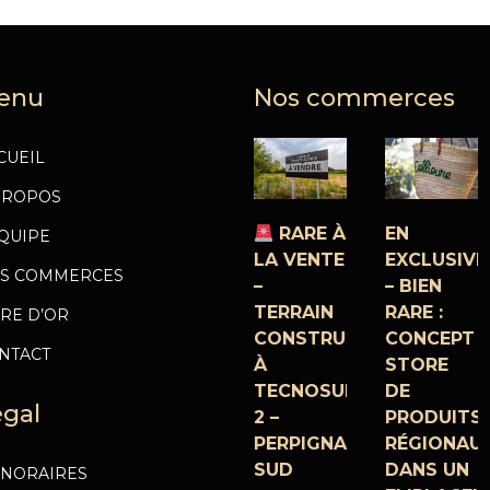
enu
Nos commerces
CUEIL
PROPOS
RARE À
EN
ÉQUIPE
LA VENTE
EXCLUSIVI
S COMMERCES
–
– BIEN
TERRAIN
RARE :
VRE D’OR
CONSTRUCTIBLE
CONCEPT
NTACT
À
STORE
TECNOSUD
DE
égal
2 –
PRODUITS
PERPIGNAN
RÉGIONAU
SUD
DANS UN
NORAIRES