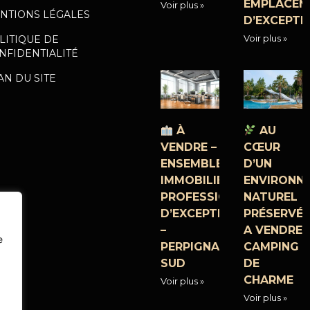
EMPLACEM
Voir plus »
NTIONS LÉGALES
D’EXCEPTI
Voir plus »
LITIQUE DE
NFIDENTIALITÉ
AN DU SITE
À
AU
VENDRE –
CŒUR
ENSEMBLE
D’UN
IMMOBILIER
ENVIRONN
PROFESSIONNEL
NATUREL
D’EXCEPTION
PRÉSERVÉ,
–
A VENDRE
e
PERPIGNAN
CAMPING
SUD
DE
CHARME
Voir plus »
Voir plus »