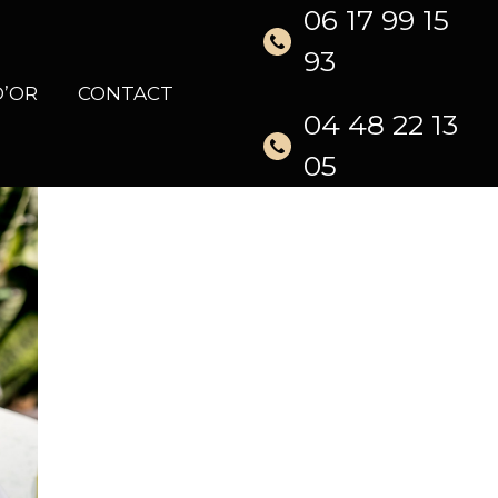
06 17 99 15
93
D’OR
CONTACT
04 48 22 13
05