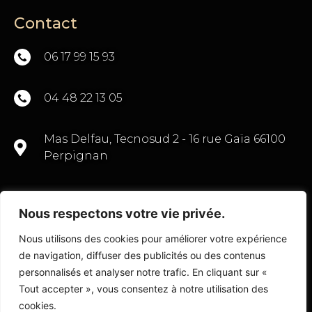
Contact
06 17 99 15 93
04 48 22 13 05
Mas Delfau, Tecnosud 2 - 16 rue Gaïa 66100
Perpignan
Nous respectons votre vie privée.
CONTACTEZ-NOUS
Nous utilisons des cookies pour améliorer votre expérience
de navigation, diffuser des publicités ou des contenus
personnalisés et analyser notre trafic. En cliquant sur «
Tout accepter », vous consentez à notre utilisation des
© Copyright 2022 Transactions Commerce 66
cookies.