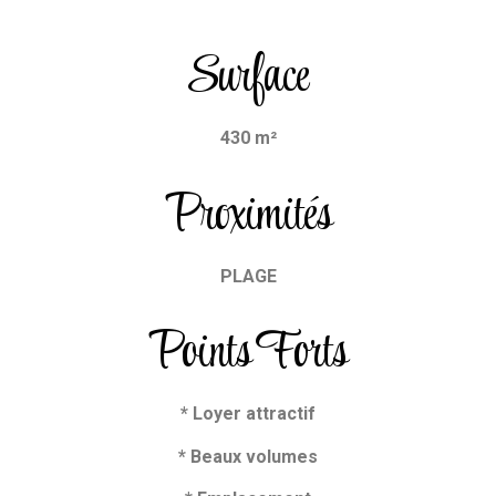
Surface
430 m²
Proximités
PLAGE
Points Forts
* Loyer attractif
* Beaux volumes