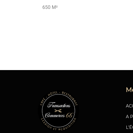
650 M²
M
AC
A 
L’