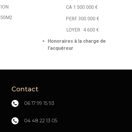
TION
CA 1 500 000 €
650M2
PERF 300 000 €
LOYER : 4 600 €
Honoraires à la charge de
l’acquéreur
Contact
06 17 99 15 93
04 48 22 13 05