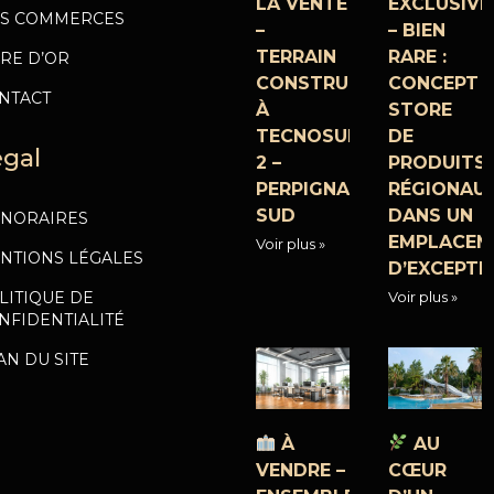
LA VENTE
EXCLUSIVI
S COMMERCES
–
– BIEN
TERRAIN
RARE :
VRE D’OR
CONSTRUCTIBLE
CONCEPT
NTACT
À
STORE
TECNOSUD
DE
égal
2 –
PRODUITS
PERPIGNAN
RÉGIONAU
SUD
DANS UN
NORAIRES
EMPLACEM
Voir plus »
NTIONS LÉGALES
D’EXCEPTI
Voir plus »
LITIQUE DE
NFIDENTIALITÉ
AN DU SITE
À
AU
VENDRE –
CŒUR