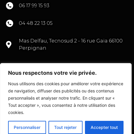
06 17 99 15 93
04 48 22 13 05
Mas Delfau, Tecnosud 2 - 16 rue Gaïa 66100
Perpignan
Nous respectons votre vie privée.
CONTACTEZ-NOUS
Nous utilisons des cookies pour améliorer votre expérience
de navigation, diffuser des publicités ou des contenus
personnalisés et analyser notre trafic. En cliquant sur «
Tout accepter », vous consentez à notre utilisation des
© Copyright 2022 Transactions Commerce 66
cookies.
Personnaliser
Tout rejeter
Accepter tout
Fait avec
par l’
Agence D2 Prod