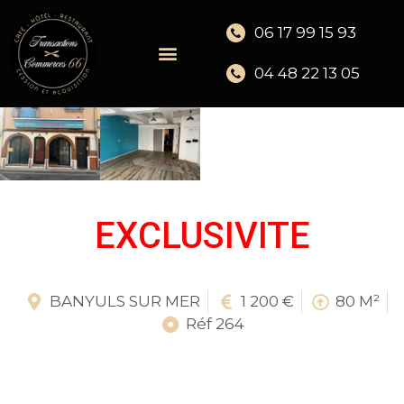
06 17 99 15 93
04 48 22 13 05
EXCLUSIVITE
BANYULS SUR MER
1 200 €
80 M²
Réf 264