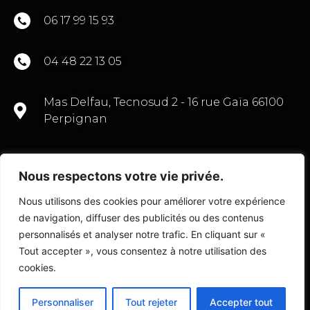
06 17 99 15 93
04 48 22 13 05
Mas Delfau, Tecnosud 2 - 16 rue Gaïa 66100
Perpignan
Nous respectons votre vie privée.
CONTACTEZ-NOUS
Nous utilisons des cookies pour améliorer votre expérience
de navigation, diffuser des publicités ou des contenus
personnalisés et analyser notre trafic. En cliquant sur «
Tout accepter », vous consentez à notre utilisation des
© Copyright 2022 Transactions Commerce 66
cookies.
Personnaliser
Tout rejeter
Accepter tout
Fait avec
par l’
Agence D2 Prod