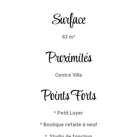
Surface
63 m²
Proximités
Centre Ville
Points Forts
* Petit Loyer
* Boutique refaite à neuf
* Studio de fonction