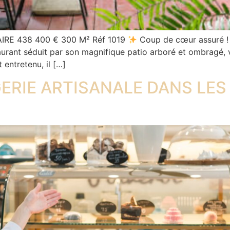
RE 438 400 € 300 M² Réf 1019
Coup de cœur assuré ! D
aurant séduit par son magnifique patio arboré et ombragé, v
 entretenu, il […]
ERIE ARTISANALE DANS LES