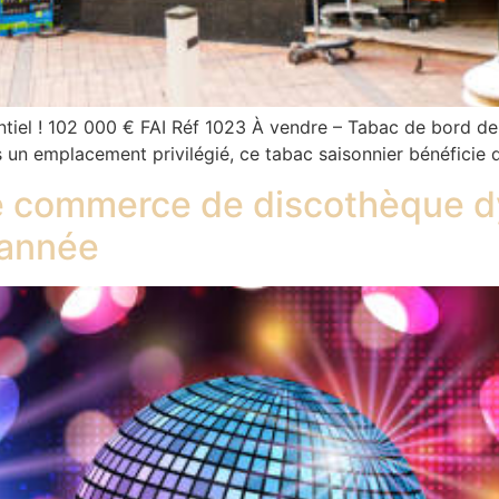
tiel ! 102 000 € FAI Réf 1023 À vendre – Tabac de bord de 
un emplacement privilégié, ce tabac saisonnier bénéficie d’u
 commerce de discothèque dy
’année