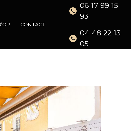
06 17 99 15
93
D’OR
CONTACT
04 48 22 13
05