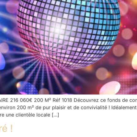
 216 060€ 200 M² Réf 1018 Découvrez ce fonds de comm
environ 200 m² de pur plaisir et de convivialité ! Idéalemen
ire une clientèle locale […]
é !