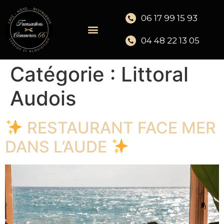
06 17 99 15 93
04 48 22 13 05
Catégorie :
Littoral
Audois
RESTAURANT FACE MER
DANS L’AUDE