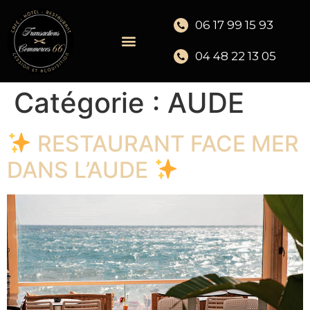
06 17 99 15 93
04 48 22 13 05
Catégorie :
AUDE
RESTAURANT FACE MER
DANS L’AUDE