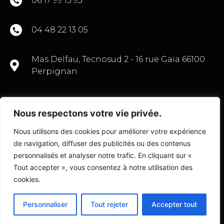
06 17 99 15 93
04 48 22 13 05
Mas Delfau, Tecnosud 2 - 16 rue Gaïa 66100
Perpignan
Nous respectons votre vie privée.
CONTACTEZ-NOUS
Nous utilisons des cookies pour améliorer votre expérience
de navigation, diffuser des publicités ou des contenus
personnalisés et analyser notre trafic. En cliquant sur «
Tout accepter », vous consentez à notre utilisation des
© Copyright 2022 Transactions Commerce 66
cookies.
Personnaliser
Tout rejeter
Accepter tout
Fait avec
par l’
Agence D2 Prod