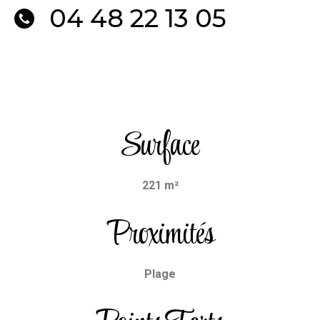
04 48 22 13 05
Surface
221 m²
Proximités
Plage