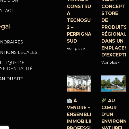
VRE D’OR
CONSTRUCTIBLE
CONCEPT
NTACT
À
STORE
TECNOSUD
DE
égal
2 –
PRODUITS
PERPIGNAN
RÉGIONAU
SUD
DANS UN
NORAIRES
EMPLACEM
Voir plus »
NTIONS LÉGALES
D’EXCEPTI
Voir plus »
LITIQUE DE
NFIDENTIALITÉ
AN DU SITE
À
AU
VENDRE –
CŒUR
ENSEMBLE
D’UN
IMMOBILIER
ENVIRONN
PROFESSIONNEL
NATUREL