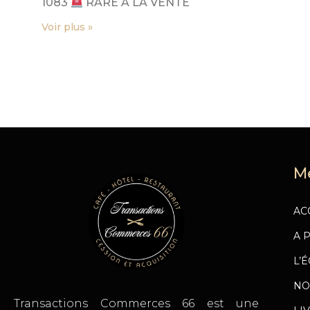
1083
RARE À LA VENTE
Voir plus »
M
AC
A 
L’
NO
Transactions Commerces 66 est une