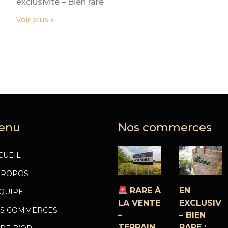
exclusivité – Bien rare
Voir plus »
enu
Nos commerces
CUEIL
PROPOS
RARE À
EN
ÉQUIPE
LA VENTE
EXCLUSIVI
S COMMERCES
–
– BIEN
TERRAIN
RARE :