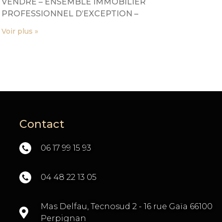
VENDRE – ENSEMBLE IMMOBILIER
PROFESSIONNEL D’EXCEPTION –
Voir plus »
Contact
06 17 99 15 93
04 48 22 13 05
TÉ
Mas Delfau, Tecnosud 2 - 16 rue Gaïa 66100
Perpignan