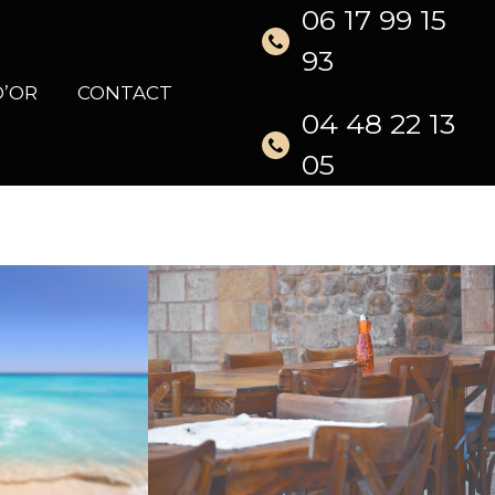
06 17 99 15
93
D’OR
CONTACT
04 48 22 13
05