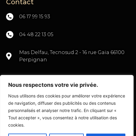
Contact
06 17 99 15 93
04 48 22 13 05
Mas Delfau, Tecnosud 2 - 16 rue Gaïa 66100
Perpignan
Nous respectons votre vie privée.
CONTACTEZ-NOUS
Nous utilisons des cookies pour améliorer votre expérience
de navigation, diffuser des publicités ou des contenus
personnalisés et analyser notre trafic. En cliquant sur «
Tout accepter », vous consentez à notre utilisation des
© Copyright 2022 Transactions Commerce 66
cookies.