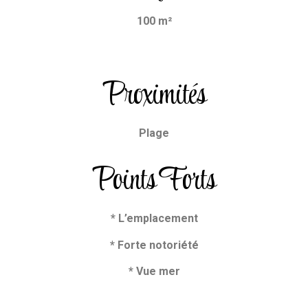
100 m²
Proximités
Plage
Points Forts
* L’emplacement
* Forte notoriété
* Vue mer