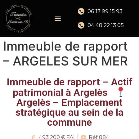
06 17 99 15 93
04 48 22 13 05
Immeuble de rapport
– ARGELES SUR MER
Immeuble de rapport – Actif
patrimonial à Argelès
Argelès – Emplacement
stratégique au sein de la
commune
493 200 € FAI
Réf 884