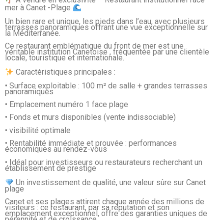
À vendre en exclusivité – Restaurant institutionnel face
mer à Canet -Plage
Un bien rare et unique, les pieds dans l’eau, avec plusieurs
terrasses panoramiques offrant une vue exceptionnelle sur
la Méditerranée.
Ce restaurant emblématique du front de mer est une
véritable institution Canetoise , fréquentée par une clientèle
locale, touristique et internationale.
Caractéristiques principales :
• Surface exploitable : 100 m² de salle + grandes terrasses
panoramiques
• Emplacement numéro 1 face plage
• Fonds et murs disponibles (vente indissociable)
• visibilité optimale
• Rentabilité immédiate et prouvée : performances
économiques au rendez-vous
• Idéal pour investisseurs ou restaurateurs recherchant un
établissement de prestige
Un investissement de qualité, une valeur sûre sur Canet
plage
Canet et ses plages attirent chaque année des millions de
visiteurs : ce restaurant, par sa réputation et son
emplacement exceptionnel, offre des garanties uniques de
pérennité et de croissance.