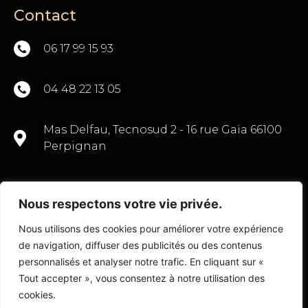
Contact
06 17 99 15 93
04 48 22 13 05
Mas Delfau, Tecnosud 2 - 16 rue Gaïa 66100
Perpignan
Nous respectons votre vie privée.
CONTACTEZ-NOUS
Nous utilisons des cookies pour améliorer votre expérience
de navigation, diffuser des publicités ou des contenus
personnalisés et analyser notre trafic. En cliquant sur «
Tout accepter », vous consentez à notre utilisation des
© Copyright 2022 Transactions Commerce 66
cookies.