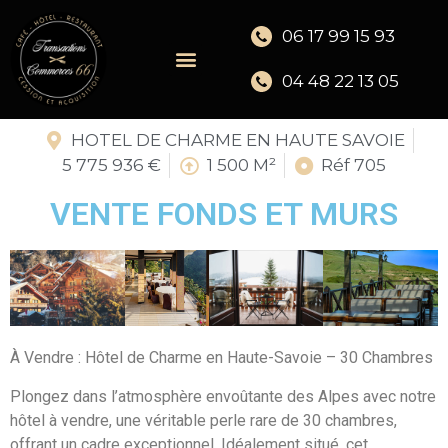
06 17 99 15 93
04 48 22 13 05
HOTEL DE CHARME EN HAUTE SAVOIE
5 775 936 €
1 500 M²
Réf 705
VENTE FONDS ET MURS
À Vendre : Hôtel de Charme en Haute-Savoie – 30 Chambres
Plongez dans l’atmosphère envoûtante des Alpes avec notre
hôtel à vendre, une véritable perle rare de 30 chambres,
offrant un cadre exceptionnel. Idéalement situé, cet