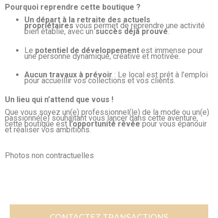
Pourquoi reprendre cette boutique ?
Un départ à la retraite des actuels
propriétaires
vous permet de reprendre une activité
bien établie, avec un
succès déjà prouvé
.
Le
potentiel de développement
est immense pour
une personne dynamique, créative et motivée.
Aucun travaux à prévoir
: Le local est prêt à l’emploi
pour accueillir vos collections et vos clients.
Un lieu qui n’attend que vous !
Que vous soyez un(e) professionnel(le) de la mode ou un(e)
passionné(e) souhaitant vous lancer dans cette aventure,
cette boutique est
l’opportunité rêvée
pour vous épanouir
et réaliser vos ambitions.
Photos non contractuelles
CONTACTEZ TRANSACTIONS