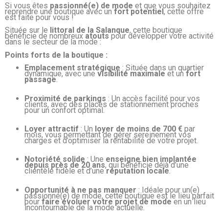
Si vous êtes
passionné(e) de mode
et que vous souhaitez
reprendre une boutique avec un
fort potentiel
, cette offre
est faite pour vous !
Située sur le
littoral de la Salanque
, cette boutique
bénéficie de nombreux
atouts
pour développer votre activité
dans le secteur de la mode :
Points forts de la boutique :
Emplacement stratégique
: Située dans un quartier
dynamique, avec une
visibilité maximale
et un
fort
passage
.
Proximité de parkings
: Un accès facilité pour vos
clients, avec des places de stationnement proches
pour un confort optimal.
Loyer attractif
: Un
loyer de moins de 700 €
par
mois, vous permettant de gérer sereinement vos
charges et d’optimiser la rentabilité de votre projet.
Notoriété solide
: Une
enseigne bien implantée
depuis près de 20 ans
, qui bénéficie déjà d’une
clientèle fidèle et d’une
réputation locale
.
Opportunité à ne pas manquer
: Idéale pour un(e)
passionné(e) de mode, cette boutique est le lieu parfait
pour
faire évoluer votre projet de mode
en un lieu
incontournable de la mode actuelle.