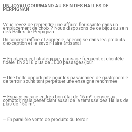
UN JOYAU GOURMAND AU SEIN DES HALLES DE
PERPIGNAN
Vous rêvez de reprendre une affaire florissante dans un
emplacement de choix ? Nous disposons de ce bijou au sein
des Halles de Perpignan.
Un concept raffiné et apprécié, spécialisé dans les produits
d’exception et le savoir-faire artisanal.
– Emplacement stratégique : passage fréquent et clientèle
fidèle. En 2018 plus de 3000 passages/jour.
– Une belle opportunité pour les passionnés de gastronomie
de terroir souhaitant perpétuer une enseigne renommée.
– Espace cuisine en très bon état de 16 m² service au
comptoir mais bénéficiant aussi de la terrasse des Halles de
plus de 150 m².
– En parallèle vente de produits du terroir.