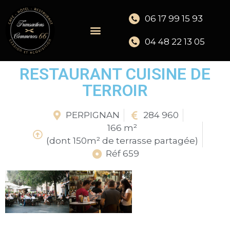
06 17 99 15 93
04 48 22 13 05
RESTAURANT CUISINE DE
TERROIR
PERPIGNAN
284 960
166 m²
(dont 150m² de terrasse partagée)
Réf 659