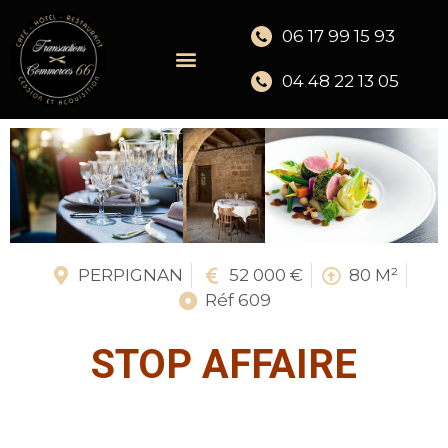
06 17 99 15 93
04 48 22 13 05
PERPIGNAN
52 000 €
80 M²
Réf 609
STOP AFFAIRE