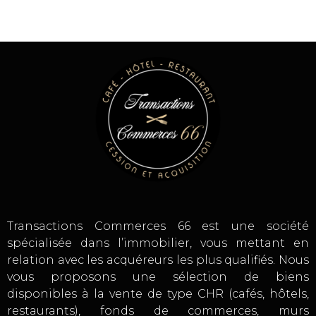
Transactions Commerces 66 est une société
spécialisée dans l’immobilier, vous mettant en
relation avec les acquéreurs les plus qualifiés. Nous
vous proposons une sélection de biens
disponibles à la vente de type CHR (cafés, hôtels,
restaurants), fonds de commerces, murs