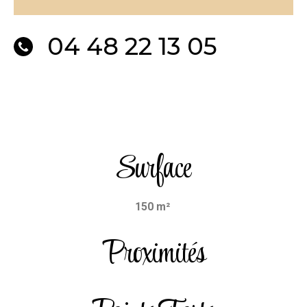
04 48 22 13 05
Surface
150 m²
Proximités