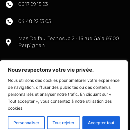
06 17 99 15 93
04 48 22 13 05
Mas Delfau, Tecnosud 2 - 16 rue Gaïa 66100
Perpignan
Nous respectons votre vie privée.
CONTACTEZ-NOUS
Nous utilisons des cookies pour améliorer votre expérience
de navigation, diffuser des publicités ou des contenus
personnalisés et analyser notre trafic. En cliquant sur «
Tout accepter », vous consentez à notre utilisation des
© Copyright 2022 Transactions Commerce 66
cookies.
Personnaliser
Tout rejeter
Accepter tout
Fait avec
par l’
Agence D2 Prod