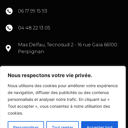
06 17 99 15 93
04 48 22 13 05
Mas Delfau, Tecnosud 2 - 16 rue Gaïa 66100
Perpignan
Nous respectons votre vie privée.
CONTACTEZ-NOUS
Nous utilisons des cookies pour améliorer votre expérience
de navigation, diffuser des publicités ou des contenus
personnalisés et analyser notre trafic. En cliquant sur «
Tout accepter », vous consentez à notre utilisation des
© Copyright 2022 Transactions Commerce 66
cookies.
Personnaliser
Tout rejeter
Accepter tout