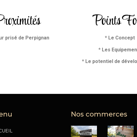
roximités
Points Fo
r prisé de Perpignan
* Le Concept
*
Les Equipemen
*
Le potentiel de déve
enu
Nos commerces
CUEIL