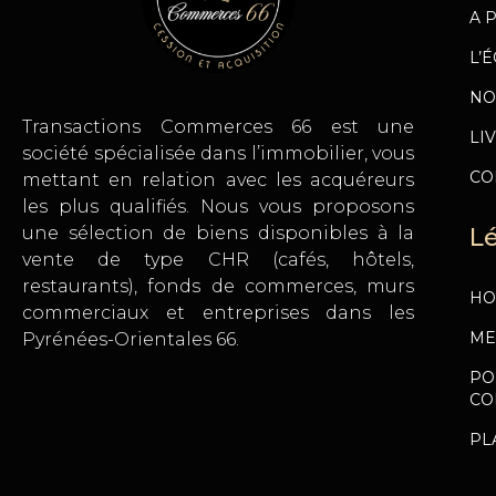
A 
L’
NO
Transactions Commerces 66 est une
LI
société spécialisée dans l’immobilier, vous
CO
mettant en relation avec les acquéreurs
les plus qualifiés. Nous vous proposons
une sélection de biens disponibles à la
L
vente de type CHR (cafés, hôtels,
restaurants), fonds de commerces, murs
HO
commerciaux et entreprises dans les
ME
Pyrénées-Orientales 66.
PO
CO
PL