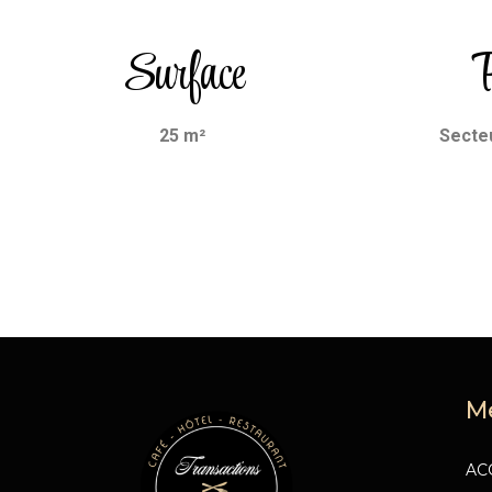
Surface
P
25 m²
Secteu
M
AC