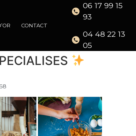
06 17 99 15
93
D’OR
CONTACT
04 48 22 13
05
PECIALISES
568