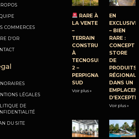
PROPOS
RARE À
EN
ÉQUIPE
LA VENTE
EXCLUSIVI
S COMMERCES
–
– BIEN
TERRAIN
RARE :
VRE D’OR
CONSTRUCTIBLE
CONCEPT
NTACT
À
STORE
TECNOSUD
DE
égal
2 –
PRODUITS
PERPIGNAN
RÉGIONAU
SUD
DANS UN
NORAIRES
EMPLACEM
Voir plus »
NTIONS LÉGALES
D’EXCEPTI
Voir plus »
LITIQUE DE
NFIDENTIALITÉ
AN DU SITE