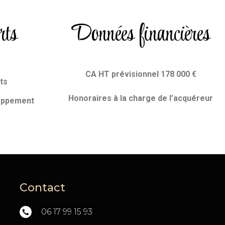
rts
Données financières
CA HT prévisionnel 178 000
€
ts
Honoraires
à la charge de l’acquéreur
loppement
Contact
06 17 99 15 93