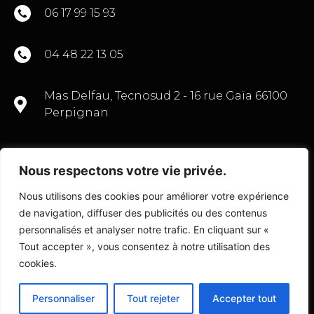
06 17 99 15 93
04 48 22 13 05
Mas Delfau, Tecnosud 2 - 16 rue Gaïa 66100
Perpignan
Nous respectons votre vie privée.
CONTACTEZ-NOUS
Nous utilisons des cookies pour améliorer votre expérience
de navigation, diffuser des publicités ou des contenus
personnalisés et analyser notre trafic. En cliquant sur «
Tout accepter », vous consentez à notre utilisation des
© Copyright 2022 Transactions Commerce 66
cookies.
Personnaliser
Tout rejeter
Accepter tout
Fait avec
par l’
Agence D2 Prod