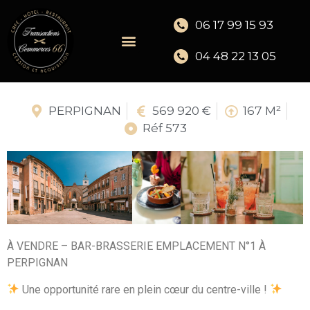
06 17 99 15 93
04 48 22 13 05
PERPIGNAN
569 920 €
167 M²
Réf 573
À VENDRE – BAR-BRASSERIE EMPLACEMENT N°1 À
PERPIGNAN
Une opportunité rare en plein cœur du centre-ville !